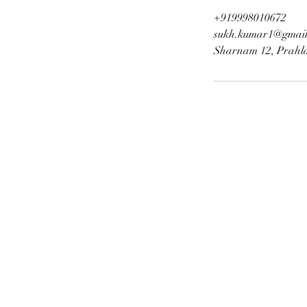
+919998010672
sukh.kumar1@gmail
Sharnam 12, Prahl