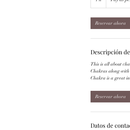
capacity
Reservar ahora
Descripción de
This is all about ch
Chakras along with 
Chakra is a great in
Reservar ahora
Datos de conta