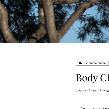
Disponible online
Body C
About chakra balan
Pay
as
1 h
1
Pay as pe
per