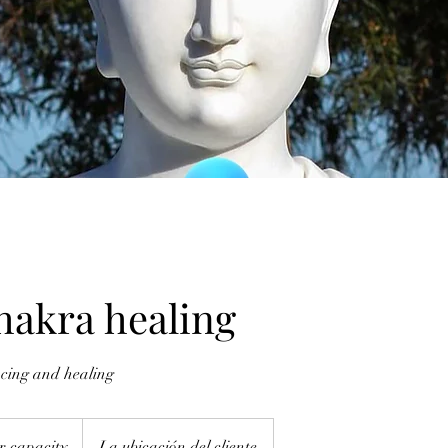
hakra healing
cing and healing
r capacity
La ubicación del cliente