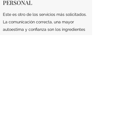
PERSONAL
Este es otro de los servicios más solicitados.
La comunicación correcta, una mayor
autoestima y confianza son los ingredientes
más importantes para sus esfuerzos de
superación personal. En el momento en que
te des cuenta de que debes trabajar en esto
por ti mismo, deshazte de tus inhibiciones,
deja ir el pasado y trabaja en ti mismo con la
ayuda de Reiki. Puede hacer posible cambiar
el rumbo de su vida para mejor.